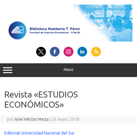
Saltar
al
contenido
Menú
Revista «ESTUDIOS
ECONÓMICOS»
por
Ariel Héctor Meza
|
23 mayo, 2018
Editorial Universidad Nacional del Sur