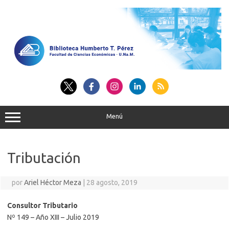
Saltar
al
contenido
Menú
Tributación
por
Ariel Héctor Meza
|
28 agosto, 2019
Consultor Tributario
Nº 149 – Año XIII – Julio 2019