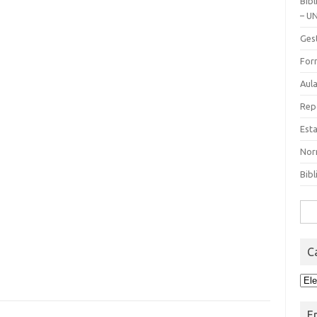
Bibl
– U
Gest
Form
Aula
Rep
Esta
Nor
Bib
Busc
C
Cat
E