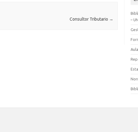
Bibl
Consultor Tributario
→
– U
Gest
Form
Aula
Rep
Esta
Nor
Bib