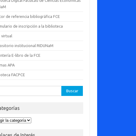
ioteca Digital Facultad de Ciencias Económicas
NaM
or de referencia bibliográfica FCE
ulario de inscripción a la biblioteca
 virtual
ositorio institucional RIDUNaM
ntería E-libro de la FCE
mas APA
lioteca FACPCE
ar:
ategorías
egorías
nlaces de Interés