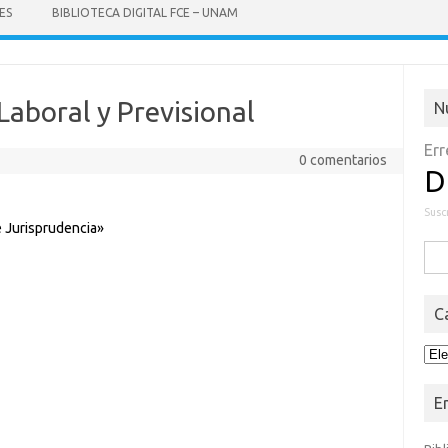
ES
BIBLIOTECA DIGITAL FCE – UNAM
Laboral y Previsional
N
Err
0 comentarios
D
Susc
e Jurisprudencia»
Busc
C
Cat
E