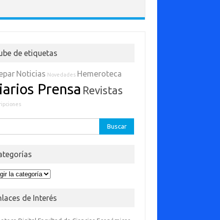
ube de etiquetas
epar
Noticias
Hemeroteca
Novedades
iarios Prensa
Revistas
ripciones
ar:
ategorías
egorías
nlaces de Interés