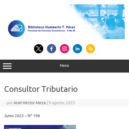
Saltar
al
contenido
Menú
Consultor Tributario
por
Ariel Héctor Meza
|
9 agosto, 2023
Junio 2023 – Nº 196